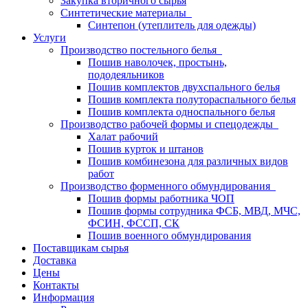
Закупка вторичного сырья
Синтетические материалы
Синтепон (утеплитель для одежды)
Услуги
Производство постельного белья
Пошив наволочек, простынь,
пододеяльников
Пошив комплектов двухспального белья
Пошив комплекта полутораспального белья
Пошив комплекта односпального белья
Производство рабочей формы и спецодежды
Халат рабочий
Пошив курток и штанов
Пошив комбинезона для различных видов
работ
Производство форменного обмундирования
Пошив формы работника ЧОП
Пошив формы сотрудника ФСБ, МВД, МЧС,
ФСИН, ФССП, СК
Пошив военного обмундирования
Поставщикам сырья
Доставка
Цены
Контакты
Информация