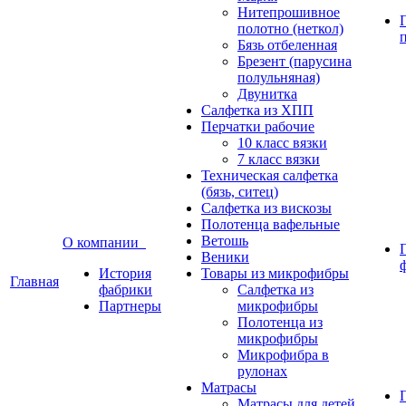
Нитепрошивное
полотно (неткол)
Бязь отбеленная
Брезент (парусина
полульняная)
Двунитка
Салфетка из ХПП
Перчатки рабочие
10 класс вязки
7 класс вязки
Техническая салфетка
(бязь, ситец)
Салфетка из вискозы
Полотенца вафельные
Ветошь
О компании
Веники
История
Товары из микрофибры
Главная
фабрики
Салфетка из
Партнеры
микрофибры
Полотенца из
микрофибры
Микрофибра в
рулонах
Матрасы
Матрасы для детей