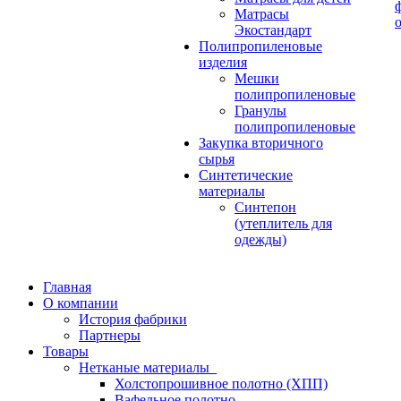
Матрасы
Экостандарт
Полипропиленовые
изделия
Мешки
полипропиленовые
Гранулы
полипропиленовые
Закупка вторичного
сырья
Синтетические
материалы
Синтепон
(утеплитель для
одежды)
Главная
О компании
История фабрики
Партнеры
Товары
Нетканые материалы
Холстопрошивное полотно (ХПП)
Вафельное полотно