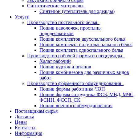
Закупка вторичного сырья
Синтетические материалы
Синтепон (утеплитель для одежды)
Услуги
Производство постельного белья
Пошив наволочек, простынь,
пододеяльников
Пошив комплектов двухспального белья
Пошив комплекта полутораспального белья
Пошив комплекта односпального белья
Производство рабочей формы и спецодежды
Халат рабочий
Пошив курток и штанов
Пошив комбинезона для различных видов
работ
Производство форменного обмундирования
Пошив формы работника ЧОП
Пошив формы сотрудника ФСБ, МВД, МЧС,
ФСИН, ФССП, СК
Пошив военного обмундирования
Поставщикам сырья
Доставка
Цены
Контакты
Информация