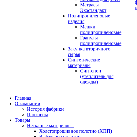
Матрасы
Экостандарт
Полипропиленовые
изделия
Мешки
полипропиленовые
Гранулы
полипропиленовые
Закупка вторичного
сырья
Синтетические
материалы
Синтепон
(утеплитель для
одежды)
Главная
О компании
История фабрики
Партнеры
Товары
Нетканые материалы
Холстопрошивное полотно (ХПП)
Вафельное полотно