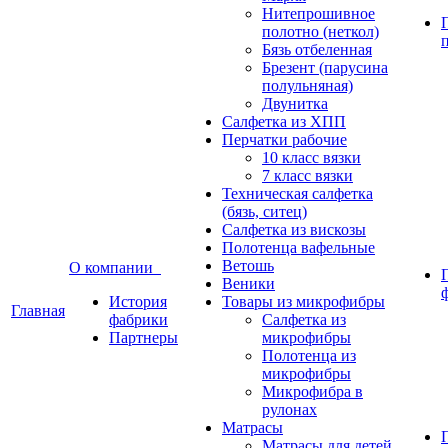
Нитепрошивное
полотно (неткол)
Бязь отбеленная
Брезент (парусина
полульняная)
Двунитка
Салфетка из ХПП
Перчатки рабочие
10 класс вязки
7 класс вязки
Техническая салфетка
(бязь, ситец)
Салфетка из вискозы
Полотенца вафельные
Ветошь
О компании
Веники
История
Товары из микрофибры
Главная
фабрики
Салфетка из
Партнеры
микрофибры
Полотенца из
микрофибры
Микрофибра в
рулонах
Матрасы
Матрасы для детей