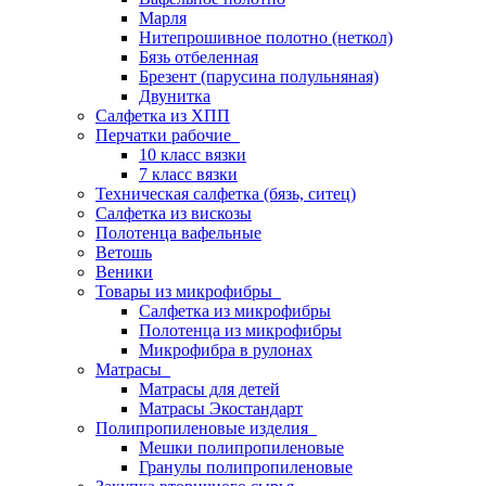
Марля
Нитепрошивное полотно (неткол)
Бязь отбеленная
Брезент (парусина полульняная)
Двунитка
Салфетка из ХПП
Перчатки рабочие
10 класс вязки
7 класс вязки
Техническая салфетка (бязь, ситец)
Салфетка из вискозы
Полотенца вафельные
Ветошь
Веники
Товары из микрофибры
Салфетка из микрофибры
Полотенца из микрофибры
Микрофибра в рулонах
Матрасы
Матрасы для детей
Матрасы Экостандарт
Полипропиленовые изделия
Мешки полипропиленовые
Гранулы полипропиленовые