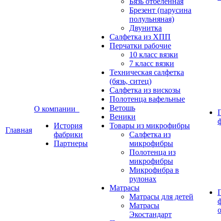
Бязь отбеленная
Брезент (парусина
полульняная)
Двунитка
Салфетка из ХПП
Перчатки рабочие
10 класс вязки
7 класс вязки
Техническая салфетка
(бязь, ситец)
Салфетка из вискозы
Полотенца вафельные
Ветошь
О компании
Веники
История
Товары из микрофибры
Главная
фабрики
Салфетка из
Партнеры
микрофибры
Полотенца из
микрофибры
Микрофибра в
рулонах
Матрасы
Матрасы для детей
Матрасы
Экостандарт