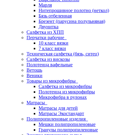
Марля
Нитепрошивное полотно (неткол)
Бязь отбеленная
Брезент (парусина полульняная)
Двунитка
Салфетка из ХПП
Перчатки рабочие
10 класс вязки
7 класс вязки
Техническая салфетка (бязь, ситец)
Салфетка из вискозы
Полотенца вафельные
Ветошь
Веники
Товары из микрофибры
Салфетка из микрофибры
Полотенца из микрофибры
Микрофибра в рулонах
Матрасы
Матрасы для детей
Матрасы Экостандарт
Полипропиленовые изделия
Мешки полипропиленовые
Гранулы полипропиленовые