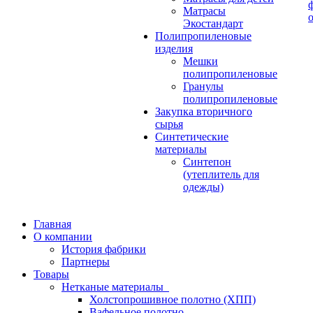
Матрасы
Экостандарт
Полипропиленовые
изделия
Мешки
полипропиленовые
Гранулы
полипропиленовые
Закупка вторичного
сырья
Синтетические
материалы
Синтепон
(утеплитель для
одежды)
Главная
О компании
История фабрики
Партнеры
Товары
Нетканые материалы
Холстопрошивное полотно (ХПП)
Вафельное полотно