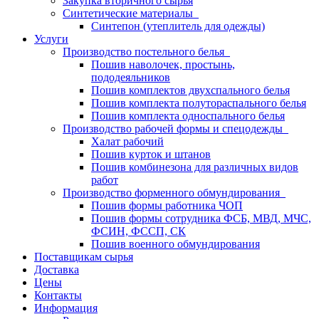
Закупка вторичного сырья
Синтетические материалы
Синтепон (утеплитель для одежды)
Услуги
Производство постельного белья
Пошив наволочек, простынь,
пододеяльников
Пошив комплектов двухспального белья
Пошив комплекта полутораспального белья
Пошив комплекта односпального белья
Производство рабочей формы и спецодежды
Халат рабочий
Пошив курток и штанов
Пошив комбинезона для различных видов
работ
Производство форменного обмундирования
Пошив формы работника ЧОП
Пошив формы сотрудника ФСБ, МВД, МЧС,
ФСИН, ФССП, СК
Пошив военного обмундирования
Поставщикам сырья
Доставка
Цены
Контакты
Информация