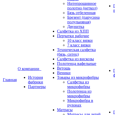
Нитепрошивное
полотно (неткол)
Бязь отбеленная
Брезент (парусина
полульняная)
Двунитка
Салфетка из ХПП
Перчатки рабочие
10 класс вязки
7 класс вязки
Техническая салфетка
(бязь, ситец)
Салфетка из вискозы
Полотенца вафельные
Ветошь
О компании
Веники
История
Товары из микрофибры
Главная
фабрики
Салфетка из
Партнеры
микрофибры
Полотенца из
микрофибры
Микрофибра в
рулонах
Матрасы
Матрасы для детей