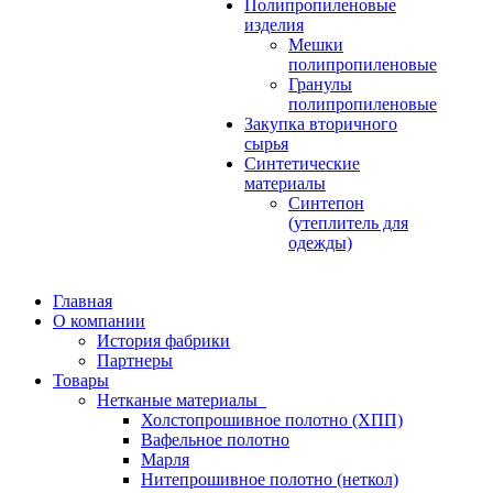
Полипропиленовые
изделия
Мешки
полипропиленовые
Гранулы
полипропиленовые
Закупка вторичного
сырья
Синтетические
материалы
Синтепон
(утеплитель для
одежды)
Главная
О компании
История фабрики
Партнеры
Товары
Нетканые материалы
Холстопрошивное полотно (ХПП)
Вафельное полотно
Марля
Нитепрошивное полотно (неткол)