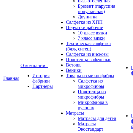
Бязь отбеленная
Брезент (парусина
полульняная)
Двунитка
Салфетка из ХПП
Перчатки рабочие
10 класс вязки
7 класс вязки
Техническая салфетка
(бязь, ситец)
Салфетка из вискозы
Полотенца вафельные
Ветошь
О компании
Веники
История
Товары из микрофибры
Главная
фабрики
Салфетка из
Партнеры
микрофибры
Полотенца из
микрофибры
Микрофибра в
рулонах
Матрасы
Матрасы для детей
Матрасы
Экостандарт