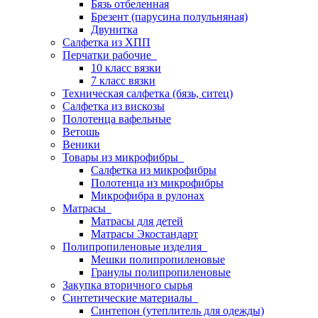
Бязь отбеленная
Брезент (парусина полульняная)
Двунитка
Салфетка из ХПП
Перчатки рабочие
10 класс вязки
7 класс вязки
Техническая салфетка (бязь, ситец)
Салфетка из вискозы
Полотенца вафельные
Ветошь
Веники
Товары из микрофибры
Салфетка из микрофибры
Полотенца из микрофибры
Микрофибра в рулонах
Матрасы
Матрасы для детей
Матрасы Экостандарт
Полипропиленовые изделия
Мешки полипропиленовые
Гранулы полипропиленовые
Закупка вторичного сырья
Синтетические материалы
Синтепон (утеплитель для одежды)