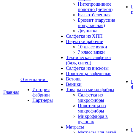
Нитепрошивное
полотно (неткол)
Бязь отбеленная
Брезент (парусина
полульняная)
Двунитка
Салфетка из ХПП
Перчатки рабочие
10 класс вязки
7 класс вязки
Техническая салфетка
(бязь, ситец)
Салфетка из вискозы
Полотенца вафельные
Ветошь
О компании
Веники
История
Товары из микрофибры
Главная
фабрики
Салфетка из
Партнеры
микрофибры
Полотенца из
микрофибры
Микрофибра в
рулонах
Матрасы
Матрасы для детей