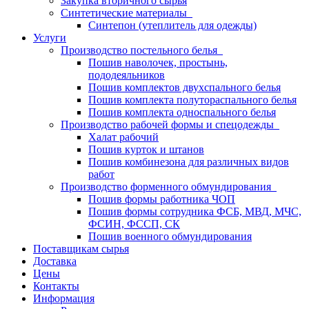
Закупка вторичного сырья
Синтетические материалы
Синтепон (утеплитель для одежды)
Услуги
Производство постельного белья
Пошив наволочек, простынь,
пододеяльников
Пошив комплектов двухспального белья
Пошив комплекта полутораспального белья
Пошив комплекта односпального белья
Производство рабочей формы и спецодежды
Халат рабочий
Пошив курток и штанов
Пошив комбинезона для различных видов
работ
Производство форменного обмундирования
Пошив формы работника ЧОП
Пошив формы сотрудника ФСБ, МВД, МЧС,
ФСИН, ФССП, СК
Пошив военного обмундирования
Поставщикам сырья
Доставка
Цены
Контакты
Информация