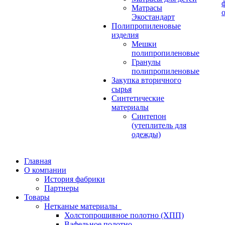
Матрасы
Экостандарт
Полипропиленовые
изделия
Мешки
полипропиленовые
Гранулы
полипропиленовые
Закупка вторичного
сырья
Синтетические
материалы
Синтепон
(утеплитель для
одежды)
Главная
О компании
История фабрики
Партнеры
Товары
Нетканые материалы
Холстопрошивное полотно (ХПП)
Вафельное полотно