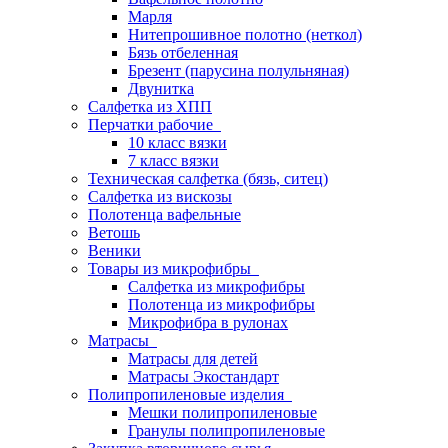
Марля
Нитепрошивное полотно (неткол)
Бязь отбеленная
Брезент (парусина полульняная)
Двунитка
Салфетка из ХПП
Перчатки рабочие
10 класс вязки
7 класс вязки
Техническая салфетка (бязь, ситец)
Салфетка из вискозы
Полотенца вафельные
Ветошь
Веники
Товары из микрофибры
Салфетка из микрофибры
Полотенца из микрофибры
Микрофибра в рулонах
Матрасы
Матрасы для детей
Матрасы Экостандарт
Полипропиленовые изделия
Мешки полипропиленовые
Гранулы полипропиленовые