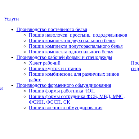
Услуги
Производство постельного белья
Пошив наволочек, простынь, пододеяльников
Пошив комплектов двухспального белья
Пошив комплекта полутораспального белья
Пошив комплекта односпального белья
Производство рабочей формы и спецодежды
Халат рабочий
Пос
Пошив курток и штанов
сыр
Пошив комбинезона для различных видов
работ
Производство форменного обмундирования
ры
Пошив формы работника ЧОП
Пошив формы сотрудника ФСБ, МВД, МЧС,
ФСИН, ФССП, СК
Пошив военного обмундирования