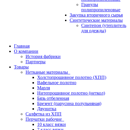
Гранулы
полипропиленовые
Закупка вторичного сырья
Синтетические материалы
Синтепон (утеплитель
для одежды)
Главная
О компании
История фабрики
Партнеры
Товары
Нетканые материалы
Холстопрошивное полотно (ХПП)
Вафельное полотно
Марля
Нитепрошивное полотно (неткол)
Бязь отбеленная
Брезент (парусина полульняная)
Двунитка
Салфетка из ХПП
Перчатки рабочие
10 класс вязки
7 класс вязки