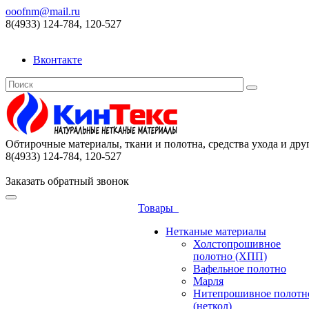
ooofnm@mail.ru
8(4933) 124-784, 120-527
Вконтакте
Обтирочные материалы, ткани и полотна, средства ухода и дру
8(4933) 124-784, 120-527
Заказать обратный звонок
Товары
Нетканые материалы
Холстопрошивное
полотно (ХПП)
Вафельное полотно
Марля
Нитепрошивное полотн
(неткол)