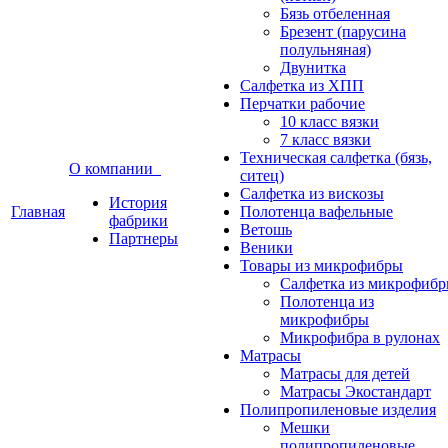
Бязь отбеленная
Брезент (парусина
полульняная)
Двунитка
Салфетка из ХПП
Перчатки рабочие
10 класс вязки
7 класс вязки
Техническая салфетка (бязь,
О компании
ситец)
Салфетка из вискозы
История
Главная
Полотенца вафельные
фабрики
Ветошь
Партнеры
Веники
Товары из микрофибры
Салфетка из микрофиб
Полотенца из
микрофибры
Микрофибра в рулонах
Матрасы
Матрасы для детей
Матрасы Экостандарт
Полипропиленовые изделия
Мешки
полипропиленовые