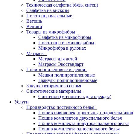
Техническая салфетка (бязь, ситец)
Салфетка из вискозы
Полотенца вафельные
Ветошь
Веники
Товары из микрофибры
Салфетка из микрофибры
Полотенца из микрофибры
Микрофибра в рулонах
Матрасы
Матрасы для детей
Матрасы Экостандарт
Полипропиленовые изделия
Мешки полипропиленовые
Гранулы полипропиленовые
Закупка вторичного сырья
Синтетические материалы
Синтепон (утеплитель для одежды)
Услуги
Производство постельного белья
Пошив наволочек, простынь, пододеяльников
Пошив комплектов двухспального белья
Пошив комплекта полутораспального белья
Пошив комплекта односпального белья