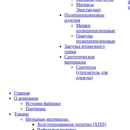
Матрасы
Экостандарт
Полипропиленовые
изделия
Мешки
полипропиленовые
Гранулы
полипропиленовые
Закупка вторичного
сырья
Синтетические
материалы
Синтепон
(утеплитель для
одежды)
Главная
О компании
История фабрики
Партнеры
Товары
Нетканые материалы
Холстопрошивное полотно (ХПП)
Вафельное полотно