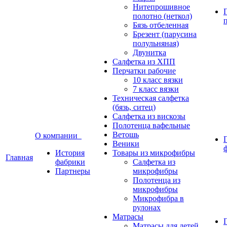
Нитепрошивное
полотно (неткол)
Бязь отбеленная
Брезент (парусина
полульняная)
Двунитка
Салфетка из ХПП
Перчатки рабочие
10 класс вязки
7 класс вязки
Техническая салфетка
(бязь, ситец)
Салфетка из вискозы
Полотенца вафельные
Ветошь
О компании
Веники
История
Товары из микрофибры
Главная
фабрики
Салфетка из
Партнеры
микрофибры
Полотенца из
микрофибры
Микрофибра в
рулонах
Матрасы
Матрасы для детей