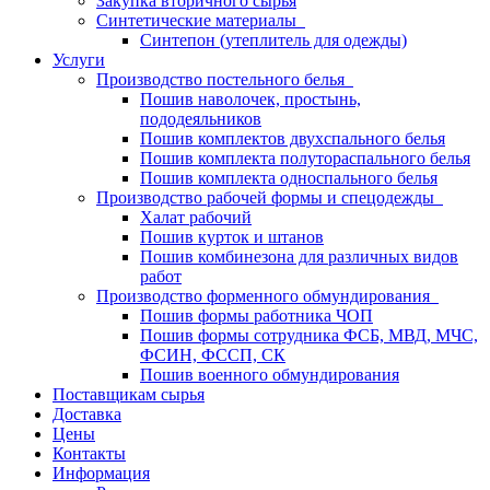
Закупка вторичного сырья
Синтетические материалы
Синтепон (утеплитель для одежды)
Услуги
Производство постельного белья
Пошив наволочек, простынь,
пододеяльников
Пошив комплектов двухспального белья
Пошив комплекта полутораспального белья
Пошив комплекта односпального белья
Производство рабочей формы и спецодежды
Халат рабочий
Пошив курток и штанов
Пошив комбинезона для различных видов
работ
Производство форменного обмундирования
Пошив формы работника ЧОП
Пошив формы сотрудника ФСБ, МВД, МЧС,
ФСИН, ФССП, СК
Пошив военного обмундирования
Поставщикам сырья
Доставка
Цены
Контакты
Информация