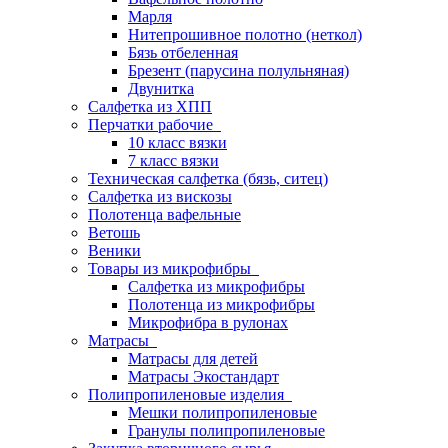
Марля
Нитепрошивное полотно (неткол)
Бязь отбеленная
Брезент (парусина полульняная)
Двунитка
Салфетка из ХПП
Перчатки рабочие
10 класс вязки
7 класс вязки
Техническая салфетка (бязь, ситец)
Салфетка из вискозы
Полотенца вафельные
Ветошь
Веники
Товары из микрофибры
Салфетка из микрофибры
Полотенца из микрофибры
Микрофибра в рулонах
Матрасы
Матрасы для детей
Матрасы Экостандарт
Полипропиленовые изделия
Мешки полипропиленовые
Гранулы полипропиленовые