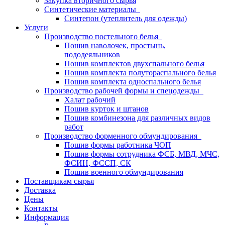
Закупка вторичного сырья
Синтетические материалы
Синтепон (утеплитель для одежды)
Услуги
Производство постельного белья
Пошив наволочек, простынь,
пододеяльников
Пошив комплектов двухспального белья
Пошив комплекта полутораспального белья
Пошив комплекта односпального белья
Производство рабочей формы и спецодежды
Халат рабочий
Пошив курток и штанов
Пошив комбинезона для различных видов
работ
Производство форменного обмундирования
Пошив формы работника ЧОП
Пошив формы сотрудника ФСБ, МВД, МЧС,
ФСИН, ФССП, СК
Пошив военного обмундирования
Поставщикам сырья
Доставка
Цены
Контакты
Информация