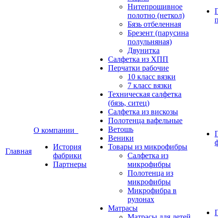
Нитепрошивное
полотно (неткол)
Бязь отбеленная
Брезент (парусина
полульняная)
Двунитка
Салфетка из ХПП
Перчатки рабочие
10 класс вязки
7 класс вязки
Техническая салфетка
(бязь, ситец)
Салфетка из вискозы
Полотенца вафельные
Ветошь
О компании
Веники
История
Товары из микрофибры
Главная
фабрики
Салфетка из
Партнеры
микрофибры
Полотенца из
микрофибры
Микрофибра в
рулонах
Матрасы
Матрасы для детей