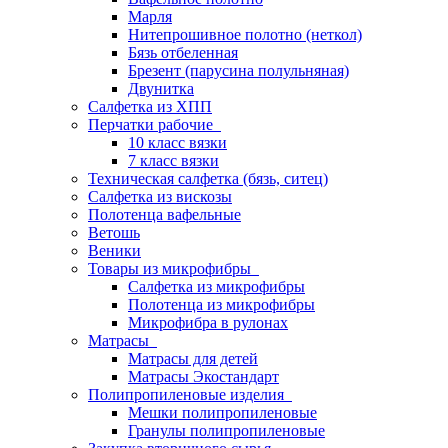
Марля
Нитепрошивное полотно (неткол)
Бязь отбеленная
Брезент (парусина полульняная)
Двунитка
Салфетка из ХПП
Перчатки рабочие
10 класс вязки
7 класс вязки
Техническая салфетка (бязь, ситец)
Салфетка из вискозы
Полотенца вафельные
Ветошь
Веники
Товары из микрофибры
Салфетка из микрофибры
Полотенца из микрофибры
Микрофибра в рулонах
Матрасы
Матрасы для детей
Матрасы Экостандарт
Полипропиленовые изделия
Мешки полипропиленовые
Гранулы полипропиленовые