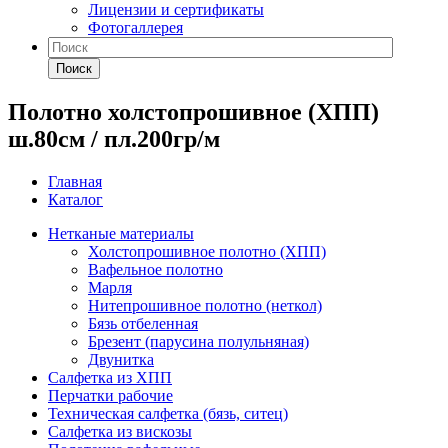
Лицензии и сертификаты
Фотогаллерея
Поиск
Полотно холстопрошивное (ХПП)
ш.80см / пл.200гр/м
Главная
Каталог
Нетканые материалы
Холстопрошивное полотно (ХПП)
Вафельное полотно
Марля
Нитепрошивное полотно (неткол)
Бязь отбеленная
Брезент (парусина полульняная)
Двунитка
Салфетка из ХПП
Перчатки рабочие
Техническая салфетка (бязь, ситец)
Салфетка из вискозы