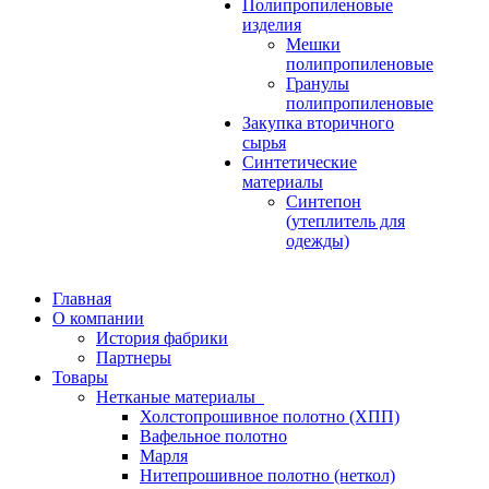
Полипропиленовые
изделия
Мешки
полипропиленовые
Гранулы
полипропиленовые
Закупка вторичного
сырья
Синтетические
материалы
Синтепон
(утеплитель для
одежды)
Главная
О компании
История фабрики
Партнеры
Товары
Нетканые материалы
Холстопрошивное полотно (ХПП)
Вафельное полотно
Марля
Нитепрошивное полотно (неткол)