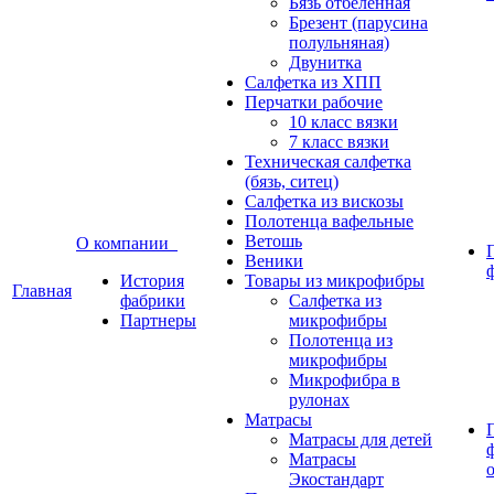
Бязь отбеленная
Брезент (парусина
полульняная)
Двунитка
Салфетка из ХПП
Перчатки рабочие
10 класс вязки
7 класс вязки
Техническая салфетка
(бязь, ситец)
Салфетка из вискозы
Полотенца вафельные
Ветошь
О компании
Веники
История
Товары из микрофибры
Главная
фабрики
Салфетка из
Партнеры
микрофибры
Полотенца из
микрофибры
Микрофибра в
рулонах
Матрасы
Матрасы для детей
Матрасы
Экостандарт