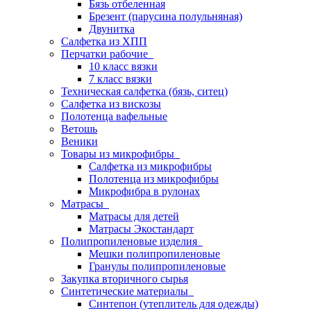
Бязь отбеленная
Брезент (парусина полульняная)
Двунитка
Салфетка из ХПП
Перчатки рабочие
10 класс вязки
7 класс вязки
Техническая салфетка (бязь, ситец)
Салфетка из вискозы
Полотенца вафельные
Ветошь
Веники
Товары из микрофибры
Салфетка из микрофибры
Полотенца из микрофибры
Микрофибра в рулонах
Матрасы
Матрасы для детей
Матрасы Экостандарт
Полипропиленовые изделия
Мешки полипропиленовые
Гранулы полипропиленовые
Закупка вторичного сырья
Синтетические материалы
Синтепон (утеплитель для одежды)