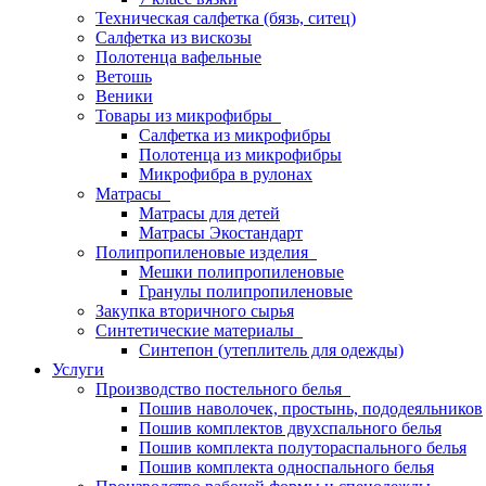
Техническая салфетка (бязь, ситец)
Салфетка из вискозы
Полотенца вафельные
Ветошь
Веники
Товары из микрофибры
Салфетка из микрофибры
Полотенца из микрофибры
Микрофибра в рулонах
Матрасы
Матрасы для детей
Матрасы Экостандарт
Полипропиленовые изделия
Мешки полипропиленовые
Гранулы полипропиленовые
Закупка вторичного сырья
Синтетические материалы
Синтепон (утеплитель для одежды)
Услуги
Производство постельного белья
Пошив наволочек, простынь, пододеяльников
Пошив комплектов двухспального белья
Пошив комплекта полутораспального белья
Пошив комплекта односпального белья