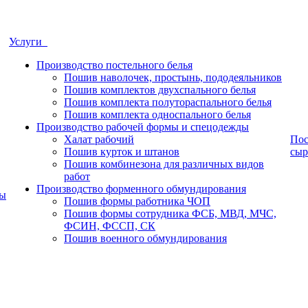
Услуги
Производство постельного белья
Пошив наволочек, простынь, пододеяльников
Пошив комплектов двухспального белья
Пошив комплекта полутораспального белья
Пошив комплекта односпального белья
Производство рабочей формы и спецодежды
Халат рабочий
Пос
Пошив курток и штанов
сыр
Пошив комбинезона для различных видов
работ
Производство форменного обмундирования
ры
Пошив формы работника ЧОП
Пошив формы сотрудника ФСБ, МВД, МЧС,
ФСИН, ФССП, СК
Пошив военного обмундирования