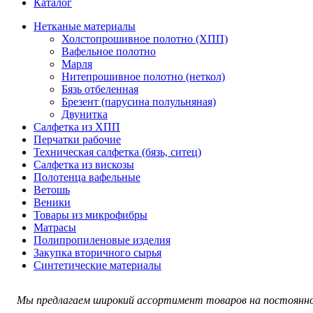
Каталог
Нетканые материалы
Холстопрошивное полотно (ХПП)
Вафельное полотно
Марля
Нитепрошивное полотно (неткол)
Бязь отбеленная
Брезент (парусина полульняная)
Двунитка
Салфетка из ХПП
Перчатки рабочие
Техническая салфетка (бязь, ситец)
Салфетка из вискозы
Полотенца вафельные
Ветошь
Веники
Товары из микрофибры
Матрасы
Полипропиленовые изделия
Закупка вторичного сырья
Синтетические материалы
Мы предлагаем широкий ассортимент товаров на постоянно