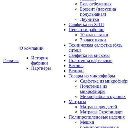
Бязь отбеленная
Брезент (парусина
полульняная)
Двунитка
Салфетка из ХПП
Перчатки рабочие
10 класс вязки
7 класс вязки
Техническая салфетка (бязь,
О компании
ситец)
Салфетка из вискозы
История
Главная
Полотенца вафельные
фабрики
Ветошь
Партнеры
Веники
Товары из микрофибры
Салфетка из микрофиб
Полотенца из
микрофибры
Микрофибра в рулонах
Матрасы
Матрасы для детей
Матрасы Экостандарт
Полипропиленовые изделия
Мешки
полипропиленовые