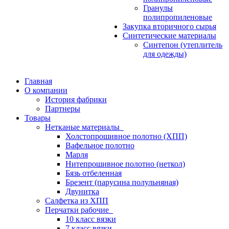
Гранулы
полипропиленовые
Закупка вторичного сырья
Синтетические материалы
Синтепон (утеплитель
для одежды)
Главная
О компании
История фабрики
Партнеры
Товары
Нетканые материалы
Холстопрошивное полотно (ХПП)
Вафельное полотно
Марля
Нитепрошивное полотно (неткол)
Бязь отбеленная
Брезент (парусина полульняная)
Двунитка
Салфетка из ХПП
Перчатки рабочие
10 класс вязки
7 класс вязки