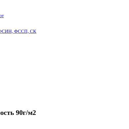
от
 ФСИН, ФССП, СК
ость 90г/м2