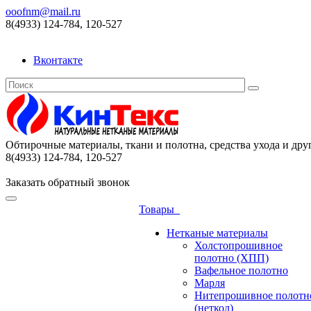
ooofnm@mail.ru
8(4933) 124-784, 120-527
Вконтакте
Обтирочные материалы, ткани и полотна, средства ухода и дру
8(4933) 124-784, 120-527
Заказать обратный звонок
Товары
Нетканые материалы
Холстопрошивное
полотно (ХПП)
Вафельное полотно
Марля
Нитепрошивное полотн
(неткол)