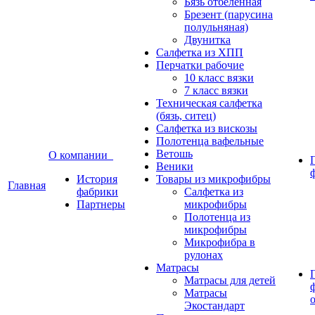
Бязь отбеленная
Брезент (парусина
полульняная)
Двунитка
Салфетка из ХПП
Перчатки рабочие
10 класс вязки
7 класс вязки
Техническая салфетка
(бязь, ситец)
Салфетка из вискозы
Полотенца вафельные
Ветошь
О компании
Веники
История
Товары из микрофибры
Главная
фабрики
Салфетка из
Партнеры
микрофибры
Полотенца из
микрофибры
Микрофибра в
рулонах
Матрасы
Матрасы для детей
Матрасы
Экостандарт