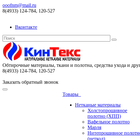
ooofnm@mail.ru
8(4933) 124-784, 120-527
Вконтакте
Обтирочные материалы, ткани и полотна, средства ухода и дру
8(4933) 124-784, 120-527
Заказать обратный звонок
Товары
Нетканые материалы
Холстопрошивное
полотно (ХПП)
Вафельное полотно
Марля
Нитепрошивное полотн
(неткол)