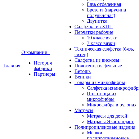
Бязь отбеленная
Брезент (парусина
полульняная)
Двунитка
Салфетка из ХПП
Перчатки рабочие
10 класс вязки
7 класс вязки
Техническая салфетка (бязь,
О компании
ситец)
Салфетка из вискозы
История
Главная
Полотенца вафельные
фабрики
Ветошь
Партнеры
Веники
Товары из микрофибры
Салфетка из микрофиб
Полотенца из
микрофибры
Микрофибра в рулонах
Матрасы
Матрасы для детей
Матрасы Экостандарт
Полипропиленовые изделия
Мешки
полипропиленовые