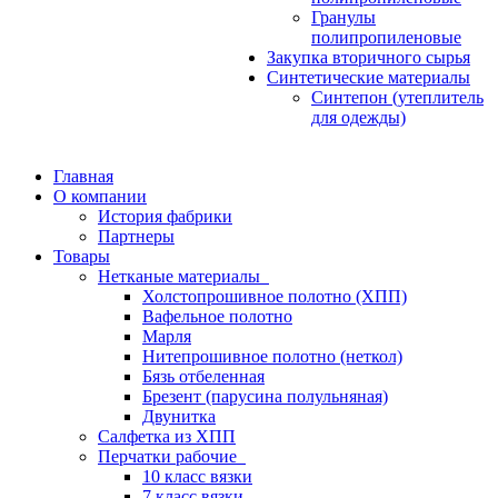
Гранулы
полипропиленовые
Закупка вторичного сырья
Синтетические материалы
Синтепон (утеплитель
для одежды)
Главная
О компании
История фабрики
Партнеры
Товары
Нетканые материалы
Холстопрошивное полотно (ХПП)
Вафельное полотно
Марля
Нитепрошивное полотно (неткол)
Бязь отбеленная
Брезент (парусина полульняная)
Двунитка
Салфетка из ХПП
Перчатки рабочие
10 класс вязки
7 класс вязки