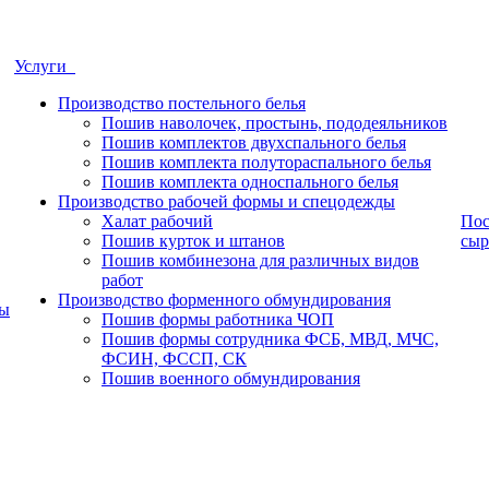
Услуги
Производство постельного белья
Пошив наволочек, простынь, пододеяльников
Пошив комплектов двухспального белья
Пошив комплекта полутораспального белья
Пошив комплекта односпального белья
Производство рабочей формы и спецодежды
Халат рабочий
Пос
Пошив курток и штанов
сыр
Пошив комбинезона для различных видов
работ
Производство форменного обмундирования
ры
Пошив формы работника ЧОП
Пошив формы сотрудника ФСБ, МВД, МЧС,
ФСИН, ФССП, СК
Пошив военного обмундирования