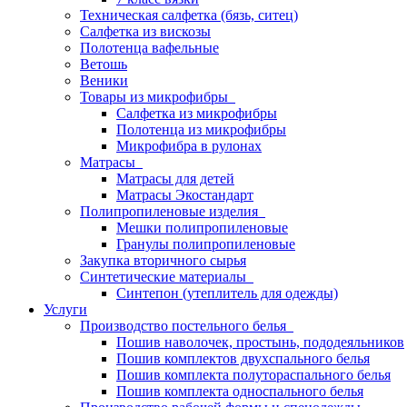
Техническая салфетка (бязь, ситец)
Салфетка из вискозы
Полотенца вафельные
Ветошь
Веники
Товары из микрофибры
Салфетка из микрофибры
Полотенца из микрофибры
Микрофибра в рулонах
Матрасы
Матрасы для детей
Матрасы Экостандарт
Полипропиленовые изделия
Мешки полипропиленовые
Гранулы полипропиленовые
Закупка вторичного сырья
Синтетические материалы
Синтепон (утеплитель для одежды)
Услуги
Производство постельного белья
Пошив наволочек, простынь, пододеяльников
Пошив комплектов двухспального белья
Пошив комплекта полутораспального белья
Пошив комплекта односпального белья