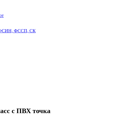
от
 ФСИН, ФССП, СК
асс с ПВХ точка