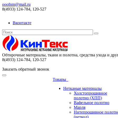
ooofnm@mail.ru
8(4933) 124-784, 120-527
Вконтакте
Обтирочные материалы, ткани и полотна, средства ухода и дру
8(4933) 124-784, 120-527
Заказать обратный звонок
Товары
Нетканые материалы
Холстопрошивное
полотно (ХПП)
Вафельное полотно
Марля
Нитепрошивное полотн
(неткол)