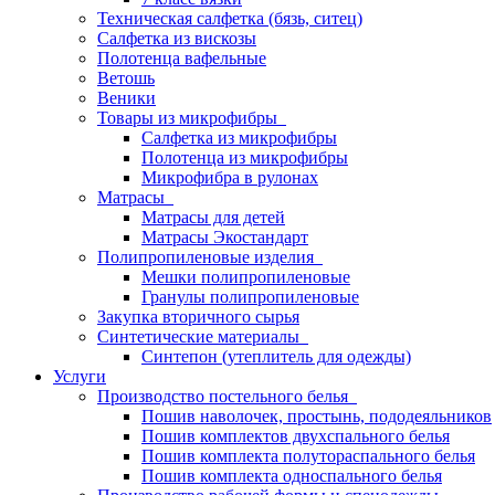
Техническая салфетка (бязь, ситец)
Салфетка из вискозы
Полотенца вафельные
Ветошь
Веники
Товары из микрофибры
Салфетка из микрофибры
Полотенца из микрофибры
Микрофибра в рулонах
Матрасы
Матрасы для детей
Матрасы Экостандарт
Полипропиленовые изделия
Мешки полипропиленовые
Гранулы полипропиленовые
Закупка вторичного сырья
Синтетические материалы
Синтепон (утеплитель для одежды)
Услуги
Производство постельного белья
Пошив наволочек, простынь, пододеяльников
Пошив комплектов двухспального белья
Пошив комплекта полутораспального белья
Пошив комплекта односпального белья