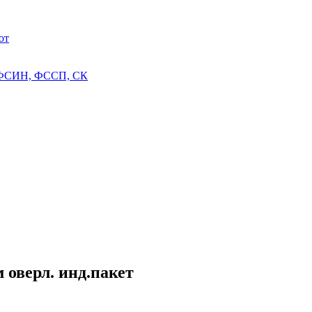
от
 ФСИН, ФССП, СК
 оверл. инд.пакет