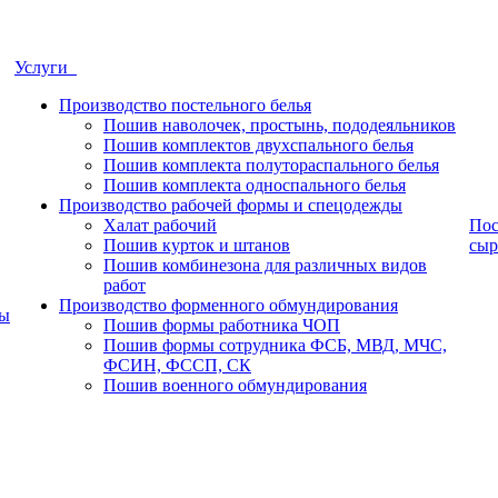
Услуги
Производство постельного белья
Пошив наволочек, простынь, пододеяльников
Пошив комплектов двухспального белья
Пошив комплекта полутораспального белья
Пошив комплекта односпального белья
Производство рабочей формы и спецодежды
Халат рабочий
Пос
Пошив курток и штанов
сыр
Пошив комбинезона для различных видов
работ
Производство форменного обмундирования
ры
Пошив формы работника ЧОП
Пошив формы сотрудника ФСБ, МВД, МЧС,
ФСИН, ФССП, СК
Пошив военного обмундирования