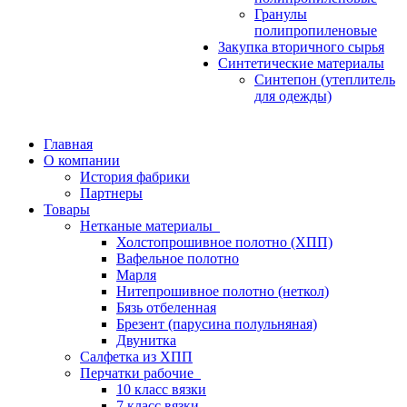
Гранулы
полипропиленовые
Закупка вторичного сырья
Синтетические материалы
Синтепон (утеплитель
для одежды)
Главная
О компании
История фабрики
Партнеры
Товары
Нетканые материалы
Холстопрошивное полотно (ХПП)
Вафельное полотно
Марля
Нитепрошивное полотно (неткол)
Бязь отбеленная
Брезент (парусина полульняная)
Двунитка
Салфетка из ХПП
Перчатки рабочие
10 класс вязки
7 класс вязки