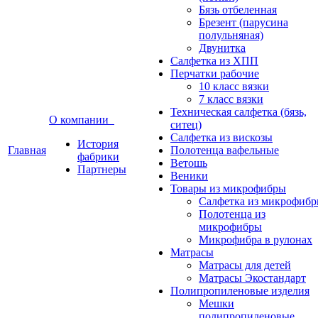
Бязь отбеленная
Брезент (парусина
полульняная)
Двунитка
Салфетка из ХПП
Перчатки рабочие
10 класс вязки
7 класс вязки
Техническая салфетка (бязь,
О компании
ситец)
Салфетка из вискозы
История
Главная
Полотенца вафельные
фабрики
Ветошь
Партнеры
Веники
Товары из микрофибры
Салфетка из микрофиб
Полотенца из
микрофибры
Микрофибра в рулонах
Матрасы
Матрасы для детей
Матрасы Экостандарт
Полипропиленовые изделия
Мешки
полипропиленовые