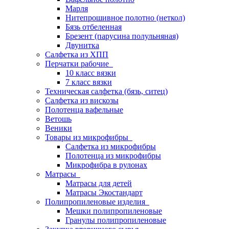
Марля
Нитепрошивное полотно (неткол)
Бязь отбеленная
Брезент (парусина полульняная)
Двунитка
Салфетка из ХПП
Перчатки рабочие
10 класс вязки
7 класс вязки
Техническая салфетка (бязь, ситец)
Салфетка из вискозы
Полотенца вафельные
Ветошь
Веники
Товары из микрофибры
Салфетка из микрофибры
Полотенца из микрофибры
Микрофибра в рулонах
Матрасы
Матрасы для детей
Матрасы Экостандарт
Полипропиленовые изделия
Мешки полипропиленовые
Гранулы полипропиленовые