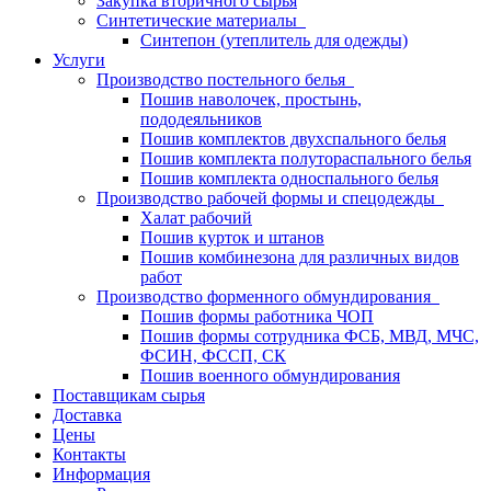
Закупка вторичного сырья
Синтетические материалы
Синтепон (утеплитель для одежды)
Услуги
Производство постельного белья
Пошив наволочек, простынь,
пододеяльников
Пошив комплектов двухспального белья
Пошив комплекта полутораспального белья
Пошив комплекта односпального белья
Производство рабочей формы и спецодежды
Халат рабочий
Пошив курток и штанов
Пошив комбинезона для различных видов
работ
Производство форменного обмундирования
Пошив формы работника ЧОП
Пошив формы сотрудника ФСБ, МВД, МЧС,
ФСИН, ФССП, СК
Пошив военного обмундирования
Поставщикам сырья
Доставка
Цены
Контакты
Информация