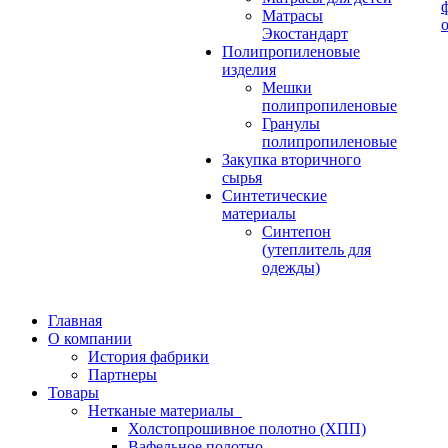
Матрасы
Экостандарт
Полипропиленовые
изделия
Мешки
полипропиленовые
Гранулы
полипропиленовые
Закупка вторичного
сырья
Синтетические
материалы
Синтепон
(утеплитель для
одежды)
Главная
О компании
История фабрики
Партнеры
Товары
Нетканые материалы
Холстопрошивное полотно (ХПП)
Вафельное полотно