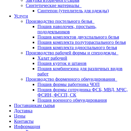
Закупка вторичного сырья
Синтетические материалы
Синтепон (утеплитель для одежды)
Услуги
Производство постельного белья
Пошив наволочек, простынь,
пододеяльников
Пошив комплектов двухспального белья
Пошив комплекта полутораспального белья
Пошив комплекта односпального белья
Производство рабочей формы и спецодежды
Халат рабочий
Пошив курток и штанов
Пошив комбинезона для различных видов
работ
Производство форменного обмундирования
Пошив формы работника ЧОП
Пошив формы сотрудника ФСБ, МВД, МЧС,
ФСИН, ФССП, СК
Пошив военного обмундирования
Поставщикам сырья
Доставка
Цены
Контакты
Информация