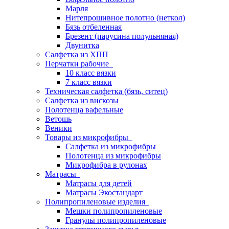
Марля
Нитепрошивное полотно (неткол)
Бязь отбеленная
Брезент (парусина полульняная)
Двунитка
Салфетка из ХПП
Перчатки рабочие
10 класс вязки
7 класс вязки
Техническая салфетка (бязь, ситец)
Салфетка из вискозы
Полотенца вафельные
Ветошь
Веники
Товары из микрофибры
Салфетка из микрофибры
Полотенца из микрофибры
Микрофибра в рулонах
Матрасы
Матрасы для детей
Матрасы Экостандарт
Полипропиленовые изделия
Мешки полипропиленовые
Гранулы полипропиленовые