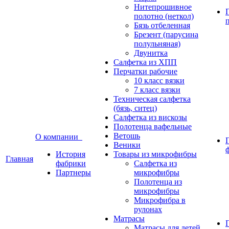
Нитепрошивное
полотно (неткол)
Бязь отбеленная
Брезент (парусина
полульняная)
Двунитка
Салфетка из ХПП
Перчатки рабочие
10 класс вязки
7 класс вязки
Техническая салфетка
(бязь, ситец)
Салфетка из вискозы
Полотенца вафельные
Ветошь
О компании
Веники
История
Товары из микрофибры
Главная
фабрики
Салфетка из
Партнеры
микрофибры
Полотенца из
микрофибры
Микрофибра в
рулонах
Матрасы
Матрасы для детей