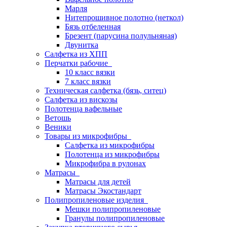
Марля
Нитепрошивное полотно (неткол)
Бязь отбеленная
Брезент (парусина полульняная)
Двунитка
Салфетка из ХПП
Перчатки рабочие
10 класс вязки
7 класс вязки
Техническая салфетка (бязь, ситец)
Салфетка из вискозы
Полотенца вафельные
Ветошь
Веники
Товары из микрофибры
Салфетка из микрофибры
Полотенца из микрофибры
Микрофибра в рулонах
Матрасы
Матрасы для детей
Матрасы Экостандарт
Полипропиленовые изделия
Мешки полипропиленовые
Гранулы полипропиленовые