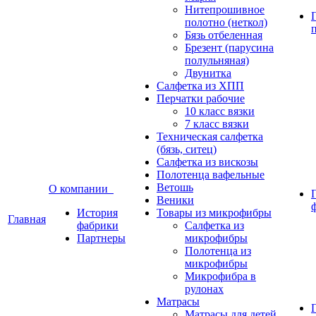
Нитепрошивное
полотно (неткол)
Бязь отбеленная
Брезент (парусина
полульняная)
Двунитка
Салфетка из ХПП
Перчатки рабочие
10 класс вязки
7 класс вязки
Техническая салфетка
(бязь, ситец)
Салфетка из вискозы
Полотенца вафельные
Ветошь
О компании
Веники
История
Товары из микрофибры
Главная
фабрики
Салфетка из
Партнеры
микрофибры
Полотенца из
микрофибры
Микрофибра в
рулонах
Матрасы
Матрасы для детей