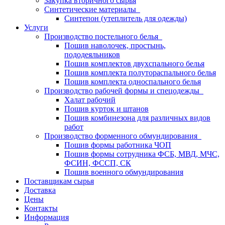
Закупка вторичного сырья
Синтетические материалы
Синтепон (утеплитель для одежды)
Услуги
Производство постельного белья
Пошив наволочек, простынь,
пододеяльников
Пошив комплектов двухспального белья
Пошив комплекта полутораспального белья
Пошив комплекта односпального белья
Производство рабочей формы и спецодежды
Халат рабочий
Пошив курток и штанов
Пошив комбинезона для различных видов
работ
Производство форменного обмундирования
Пошив формы работника ЧОП
Пошив формы сотрудника ФСБ, МВД, МЧС,
ФСИН, ФССП, СК
Пошив военного обмундирования
Поставщикам сырья
Доставка
Цены
Контакты
Информация