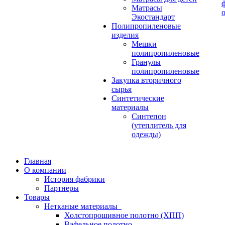
Матрасы
Экостандарт
Полипропиленовые
изделия
Мешки
полипропиленовые
Гранулы
полипропиленовые
Закупка вторичного
сырья
Синтетические
материалы
Синтепон
(утеплитель для
одежды)
Главная
О компании
История фабрики
Партнеры
Товары
Нетканые материалы
Холстопрошивное полотно (ХПП)
Вафельное полотно