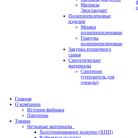
Матрасы
Экостандарт
Полипропиленовые
изделия
Мешки
полипропиленовые
Гранулы
полипропиленовые
Закупка вторичного
сырья
Синтетические
материалы
Синтепон
(утеплитель для
одежды)
Главная
О компании
История фабрики
Партнеры
Товары
Нетканые материалы
Холстопрошивное полотно (ХПП)
Вафельное полотно