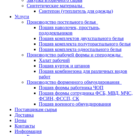
Закупка вторичного сырья
Синтетические материалы
Синтепон (утеплитель для одежды)
Услуги
Производство постельного белья
Пошив наволочек, простынь,
пододеяльников
Пошив комплектов двухспального белья
Пошив комплекта полутораспального белья
Пошив комплекта односпального белья
Производство рабочей формы и спецодежды
Халат рабочий
Пошив курток и штанов
Пошив комбинезона для различных видов
работ
Производство форменного обмундирования
Пошив формы работника ЧОП
Пошив формы сотрудника ФСБ, МВД, МЧС,
ФСИН, ФССП, СК
Пошив военного обмундирования
Поставщикам сырья
Доставка
Цены
Контакты
Информация