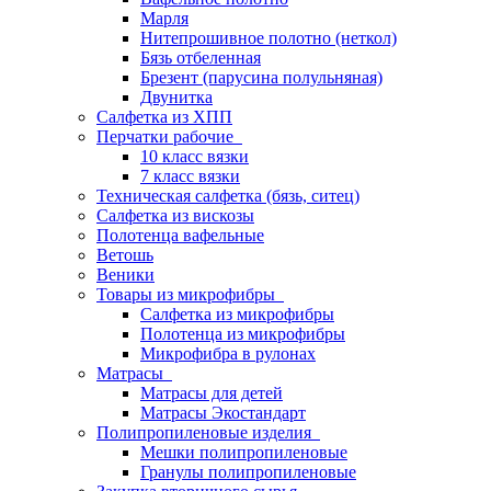
Марля
Нитепрошивное полотно (неткол)
Бязь отбеленная
Брезент (парусина полульняная)
Двунитка
Салфетка из ХПП
Перчатки рабочие
10 класс вязки
7 класс вязки
Техническая салфетка (бязь, ситец)
Салфетка из вискозы
Полотенца вафельные
Ветошь
Веники
Товары из микрофибры
Салфетка из микрофибры
Полотенца из микрофибры
Микрофибра в рулонах
Матрасы
Матрасы для детей
Матрасы Экостандарт
Полипропиленовые изделия
Мешки полипропиленовые
Гранулы полипропиленовые