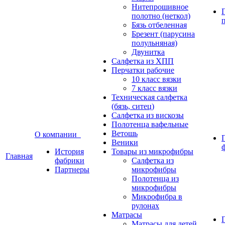
Нитепрошивное
полотно (неткол)
Бязь отбеленная
Брезент (парусина
полульняная)
Двунитка
Салфетка из ХПП
Перчатки рабочие
10 класс вязки
7 класс вязки
Техническая салфетка
(бязь, ситец)
Салфетка из вискозы
Полотенца вафельные
Ветошь
О компании
Веники
История
Товары из микрофибры
Главная
фабрики
Салфетка из
Партнеры
микрофибры
Полотенца из
микрофибры
Микрофибра в
рулонах
Матрасы
Матрасы для детей