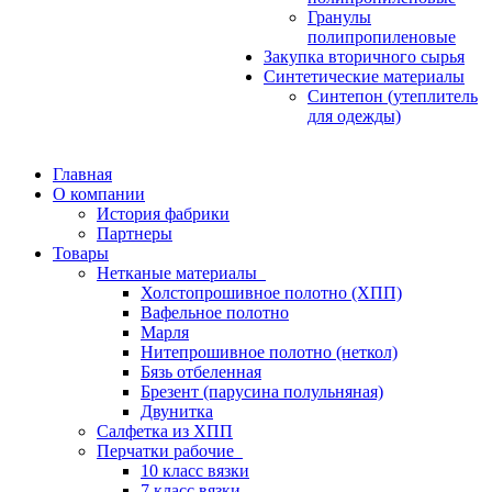
Гранулы
полипропиленовые
Закупка вторичного сырья
Синтетические материалы
Синтепон (утеплитель
для одежды)
Главная
О компании
История фабрики
Партнеры
Товары
Нетканые материалы
Холстопрошивное полотно (ХПП)
Вафельное полотно
Марля
Нитепрошивное полотно (неткол)
Бязь отбеленная
Брезент (парусина полульняная)
Двунитка
Салфетка из ХПП
Перчатки рабочие
10 класс вязки
7 класс вязки