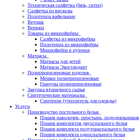
Техническая салфетка (бязь, ситец)
Салфетка из вискозы
Полотенца вафельные
Ветошь
Веники
Товары из микрофибры
Салфетка из микрофибры
Полотенца из микрофибры
Микрофибра в рулонах
Матрасы
Матрасы для детей
Матрасы Экостандарт
Полипропиленовые изделия
Мешки полипропиленовые
Гранулы полипропиленовые
Закупка вторичного сырья
Синтетические материалы
Синтепон (утеплитель для одежды)
Услуги
Производство постельного белья
Пошив наволочек, простынь, пододеяльников
Пошив комплектов двухспального белья
Пошив комплекта полутораспального белья
Пошив комплекта односпального белья