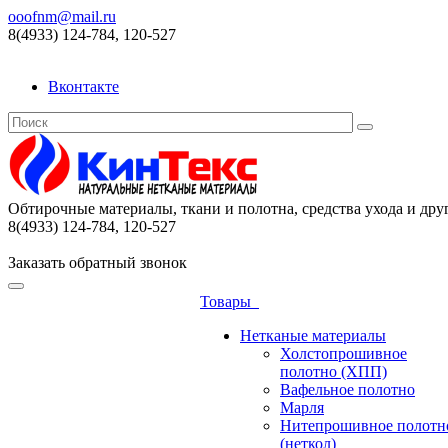
ooofnm@mail.ru
8(4933) 124-784, 120-527
Вконтакте
Обтирочные материалы, ткани и полотна, средства ухода и дру
8(4933) 124-784, 120-527
Заказать обратный звонок
Товары
Нетканые материалы
Холстопрошивное
полотно (ХПП)
Вафельное полотно
Марля
Нитепрошивное полотн
(неткол)