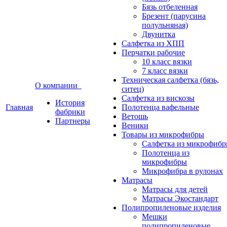
Бязь отбеленная
Брезент (парусина
полульняная)
Двунитка
Салфетка из ХПП
Перчатки рабочие
10 класс вязки
7 класс вязки
Техническая салфетка (бязь,
О компании
ситец)
Салфетка из вискозы
История
Главная
Полотенца вафельные
фабрики
Ветошь
Партнеры
Веники
Товары из микрофибры
Салфетка из микрофиб
Полотенца из
микрофибры
Микрофибра в рулонах
Матрасы
Матрасы для детей
Матрасы Экостандарт
Полипропиленовые изделия
Мешки
полипропиленовые