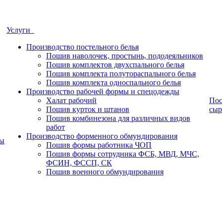
Услуги
Производство постельного белья
Пошив наволочек, простынь, пододеяльников
Пошив комплектов двухспального белья
Пошив комплекта полутораспального белья
Пошив комплекта односпального белья
Производство рабочей формы и спецодежды
Халат рабочий
Пос
Пошив курток и штанов
сыр
Пошив комбинезона для различных видов
работ
Производство форменного обмундирования
ры
Пошив формы работника ЧОП
Пошив формы сотрудника ФСБ, МВД, МЧС,
ФСИН, ФССП, СК
Пошив военного обмундирования