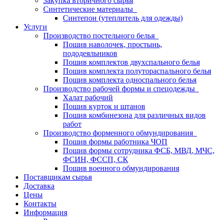
Закупка вторичного сырья
Синтетические материалы
Синтепон (утеплитель для одежды)
Услуги
Производство постельного белья
Пошив наволочек, простынь,
пододеяльников
Пошив комплектов двухспального белья
Пошив комплекта полутораспального белья
Пошив комплекта односпального белья
Производство рабочей формы и спецодежды
Халат рабочий
Пошив курток и штанов
Пошив комбинезона для различных видов
работ
Производство форменного обмундирования
Пошив формы работника ЧОП
Пошив формы сотрудника ФСБ, МВД, МЧС,
ФСИН, ФССП, СК
Пошив военного обмундирования
Поставщикам сырья
Доставка
Цены
Контакты
Информация