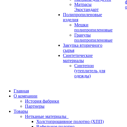
Матрасы
Экостандарт
Полипропиленовые
изделия
Мешки
полипропиленовые
Гранулы
полипропиленовые
Закупка вторичного
сырья
Синтетические
материалы
Синтепон
(утеплитель для
одежды)
Главная
О компании
История фабрики
Партнеры
Товары
Нетканые материалы
Холстопрошивное полотно (ХПП)
Вафельное полотно