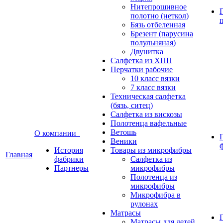
Нитепрошивное
полотно (неткол)
Бязь отбеленная
Брезент (парусина
полульняная)
Двунитка
Салфетка из ХПП
Перчатки рабочие
10 класс вязки
7 класс вязки
Техническая салфетка
(бязь, ситец)
Салфетка из вискозы
Полотенца вафельные
Ветошь
О компании
Веники
История
Товары из микрофибры
Главная
фабрики
Салфетка из
Партнеры
микрофибры
Полотенца из
микрофибры
Микрофибра в
рулонах
Матрасы
Матрасы для детей