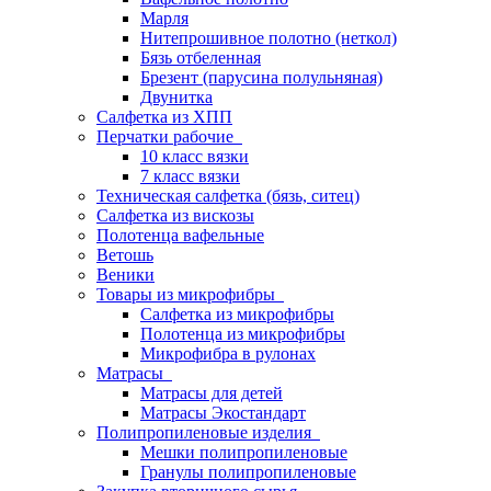
Марля
Нитепрошивное полотно (неткол)
Бязь отбеленная
Брезент (парусина полульняная)
Двунитка
Салфетка из ХПП
Перчатки рабочие
10 класс вязки
7 класс вязки
Техническая салфетка (бязь, ситец)
Салфетка из вискозы
Полотенца вафельные
Ветошь
Веники
Товары из микрофибры
Салфетка из микрофибры
Полотенца из микрофибры
Микрофибра в рулонах
Матрасы
Матрасы для детей
Матрасы Экостандарт
Полипропиленовые изделия
Мешки полипропиленовые
Гранулы полипропиленовые