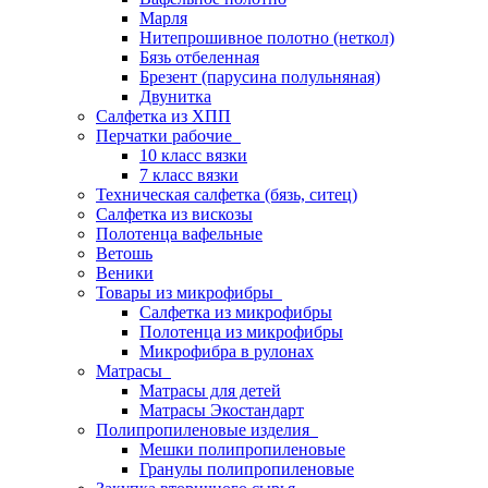
Марля
Нитепрошивное полотно (неткол)
Бязь отбеленная
Брезент (парусина полульняная)
Двунитка
Салфетка из ХПП
Перчатки рабочие
10 класс вязки
7 класс вязки
Техническая салфетка (бязь, ситец)
Салфетка из вискозы
Полотенца вафельные
Ветошь
Веники
Товары из микрофибры
Салфетка из микрофибры
Полотенца из микрофибры
Микрофибра в рулонах
Матрасы
Матрасы для детей
Матрасы Экостандарт
Полипропиленовые изделия
Мешки полипропиленовые
Гранулы полипропиленовые