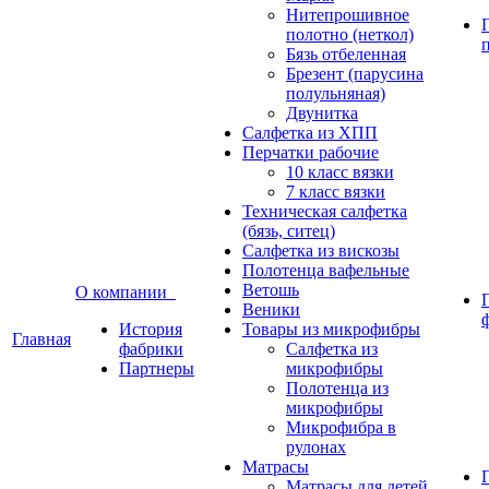
Нитепрошивное
полотно (неткол)
Бязь отбеленная
Брезент (парусина
полульняная)
Двунитка
Салфетка из ХПП
Перчатки рабочие
10 класс вязки
7 класс вязки
Техническая салфетка
(бязь, ситец)
Салфетка из вискозы
Полотенца вафельные
Ветошь
О компании
Веники
История
Товары из микрофибры
Главная
фабрики
Салфетка из
Партнеры
микрофибры
Полотенца из
микрофибры
Микрофибра в
рулонах
Матрасы
Матрасы для детей