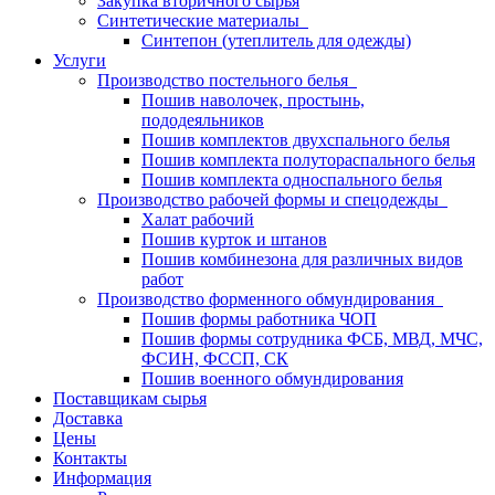
Закупка вторичного сырья
Синтетические материалы
Синтепон (утеплитель для одежды)
Услуги
Производство постельного белья
Пошив наволочек, простынь,
пододеяльников
Пошив комплектов двухспального белья
Пошив комплекта полутораспального белья
Пошив комплекта односпального белья
Производство рабочей формы и спецодежды
Халат рабочий
Пошив курток и штанов
Пошив комбинезона для различных видов
работ
Производство форменного обмундирования
Пошив формы работника ЧОП
Пошив формы сотрудника ФСБ, МВД, МЧС,
ФСИН, ФССП, СК
Пошив военного обмундирования
Поставщикам сырья
Доставка
Цены
Контакты
Информация