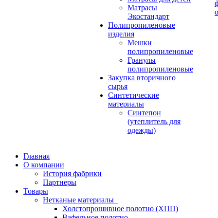
Матрасы
Экостандарт
Полипропиленовые
изделия
Мешки
полипропиленовые
Гранулы
полипропиленовые
Закупка вторичного
сырья
Синтетические
материалы
Синтепон
(утеплитель для
одежды)
Главная
О компании
История фабрики
Партнеры
Товары
Нетканые материалы
Холстопрошивное полотно (ХПП)
Вафельное полотно