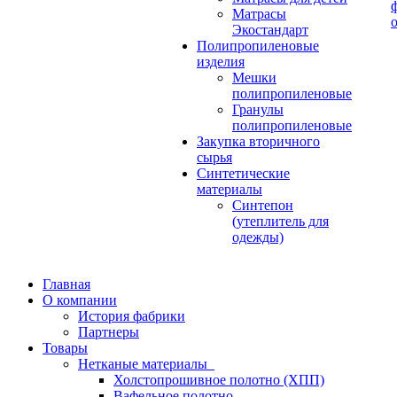
Матрасы
Экостандарт
Полипропиленовые
изделия
Мешки
полипропиленовые
Гранулы
полипропиленовые
Закупка вторичного
сырья
Синтетические
материалы
Синтепон
(утеплитель для
одежды)
Главная
О компании
История фабрики
Партнеры
Товары
Нетканые материалы
Холстопрошивное полотно (ХПП)
Вафельное полотно