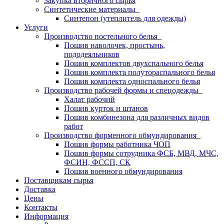
Закупка вторичного сырья
Синтетические материалы
Синтепон (утеплитель для одежды)
Услуги
Производство постельного белья
Пошив наволочек, простынь,
пододеяльников
Пошив комплектов двухспального белья
Пошив комплекта полутораспального белья
Пошив комплекта односпального белья
Производство рабочей формы и спецодежды
Халат рабочий
Пошив курток и штанов
Пошив комбинезона для различных видов
работ
Производство форменного обмундирования
Пошив формы работника ЧОП
Пошив формы сотрудника ФСБ, МВД, МЧС,
ФСИН, ФССП, СК
Пошив военного обмундирования
Поставщикам сырья
Доставка
Цены
Контакты
Информация