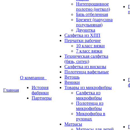
Нитепрошивное
полотно (неткол)
Бязь отбеленная
Брезент (парусина
полульняная)
Двунитка
Салфетка из ХПП
Перчатки рабочие
10 класс вязки
7 класс вязки
Техническая салфетка
(бязь, ситец)
Салфетка из вискозы
Полотенца вафельные
Ветошь
О компании
Веники
История
Товары из микрофибры
Главная
фабрики
Салфетка из
Партнеры
микрофибры
Полотенца из
микрофибры
Микрофибра в
рулонах
Матрасы
Матрасы для детей