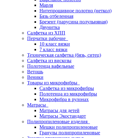
Марля
Нитепрошивное полотно (неткол)
Бязь отбеленная
Брезент (парусина полульняная)
Двунитка
Салфетка из ХПП
Перчатки рабочие
10 класс вязки
7 класс вязки
Техническая салфетка (бязь, ситец)
Салфетка из вискозы
Полотенца вафельные
Ветошь
Веники
Товары из микрофибры
Салфетка из микрофибры
Полотенца из микрофибры
Микрофибра в рулонах
Матрасы
Матрасы для детей
Матрасы Экостандарт
Полипропиленовые изделия
Мешки полипропиленовые
Гранулы полипропиленовые