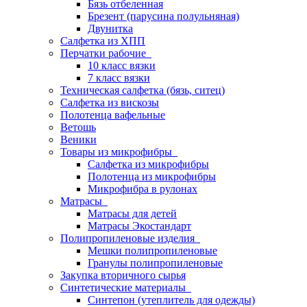
Бязь отбеленная
Брезент (парусина полульняная)
Двунитка
Салфетка из ХПП
Перчатки рабочие
10 класс вязки
7 класс вязки
Техническая салфетка (бязь, ситец)
Салфетка из вискозы
Полотенца вафельные
Ветошь
Веники
Товары из микрофибры
Салфетка из микрофибры
Полотенца из микрофибры
Микрофибра в рулонах
Матрасы
Матрасы для детей
Матрасы Экостандарт
Полипропиленовые изделия
Мешки полипропиленовые
Гранулы полипропиленовые
Закупка вторичного сырья
Синтетические материалы
Синтепон (утеплитель для одежды)