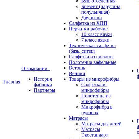
Бязь отбеленная
Брезент (парусина
полульняная)
Двунитка
Салфетка из ХПП
Перчатки рабочие
10 класс вязки
7 класс вязки
Техническая салфетка
(бязь, ситец)
Салфетка из вискозы
Полотенца вафельные
Ветошь
О компании
Веники
История
Товары из микрофибры
Главная
фабрики
Салфетка из
Партнеры
микрофибры
Полотенца из
микрофибры
Микрофибра в
рулонах
Матрасы
Матрасы для детей
Матрасы
Экостандарт