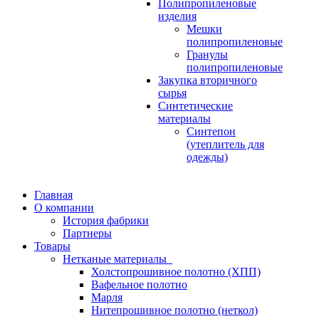
Полипропиленовые
изделия
Мешки
полипропиленовые
Гранулы
полипропиленовые
Закупка вторичного
сырья
Синтетические
материалы
Синтепон
(утеплитель для
одежды)
Главная
О компании
История фабрики
Партнеры
Товары
Нетканые материалы
Холстопрошивное полотно (ХПП)
Вафельное полотно
Марля
Нитепрошивное полотно (неткол)